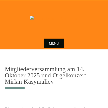
Skip
to
content
MENU
Skip
to
content
Mitgliederversammlung am 14.
Oktober 2025 und Orgelkonzert
Mirlan Kasymaliev