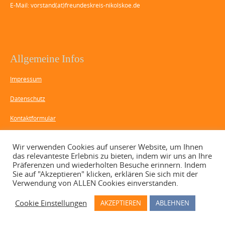
E-Mail: vorstand(at)freundeskreis-nikolskoe.de
Allgemeine Infos
Impressum
Datenschutz
Kontaktformular
Spenden-Konto: Berliner Sparkasse,
Wir verwenden Cookies auf unserer Website, um Ihnen
das relevanteste Erlebnis zu bieten, indem wir uns an Ihre
IBAN DE36 1005 0000 0190 8467 12
Präferenzen und wiederholten Besuche erinnern. Indem
Sie auf "Akzeptieren" klicken, erklären Sie sich mit der
Verwendung von ALLEN Cookies einverstanden.
Cookie Einstellungen
AKZEPTIEREN
ABLEHNEN
Copyright © 2026 Freundeskreis Nikolskoe. All rights reserved.