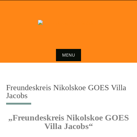
Skip
to
content
MENU
Skip
to
content
Freundeskreis Nikolskoe GOES Villa
Jacobs
„Freundeskreis Nikolskoe GOES
Villa Jacobs“